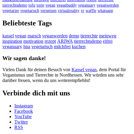
tierrechtsdemo
tofu
torte
vegan
veganbuddy
veganuary
veganwerden
vegetarier
vegetarisch
vernetzen
virtualreality
vr
waffle
whatsapp
Beliebteste Tags
kassel
vegan
marsch
veganwerden
demo
tierrechte
meinweg
inspiration
motivation
rezept
ARIWA
tierrechtsdemo
eifrei
veganuary
hna
vegetarisch
milchfrei
kuchen
Wir sagen danke!
Vielen Dank für deinen Besuch von
Kassel vegan
, dem Portal für
Veganismus und Tierrechte in Nordhessen. Wir würden uns sehr
darüber freuen, wenn du uns weiterempfiehlst!
Verbinde dich mit uns
Instagram
Facebook
YouTube
Twitter
RSS