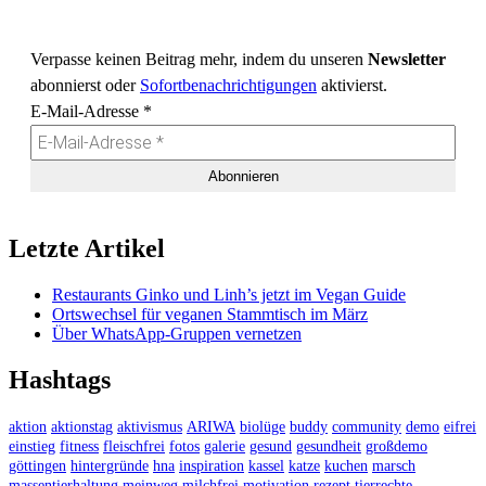
Verpasse keinen Beitrag mehr, indem du unseren
Newsletter
abonnierst oder
Sofortbenachrichtigungen
aktivierst.
E-Mail-Adresse
*
Letzte Artikel
Restaurants Ginko und Linh’s jetzt im Vegan Guide
Ortswechsel für veganen Stammtisch im März
Über WhatsApp-Gruppen vernetzen
Hashtags
aktion
aktionstag
aktivismus
ARIWA
biolüge
buddy
community
demo
eifrei
einstieg
fitness
fleischfrei
fotos
galerie
gesund
gesundheit
großdemo
göttingen
hintergründe
hna
inspiration
kassel
katze
kuchen
marsch
massentierhaltung
meinweg
milchfrei
motivation
rezept
tierrechte