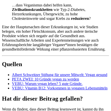
…dass Veganismus dabei helfen kann,
Zivilisationskrankheiten
wie Typ-2-Diabetes,
Herzerkrankungen, Übergewicht, zu hohe
Cholesterinwerte und sogar Krebs zu
reduzieren
?
Eine der Hauptursachen dieser Erkrankungen ist, wie Studien
belegen, ein hoher Fleischkonsum, aber auch andere tierische
Produkte wirken sich negativ auf die Gesundheit aus.
Wissenschaftliche Arbeiten und Expertenmeinungen wie auch
Erfahrungsberichte langjähriger Veganer*innen bestätigen die
gesundheitsfördernde Wirkung einer pflanzenbasierten Ernährung.
Quellen
Albert Schweitzer Stiftung für unsere Mitwelt: Vegan gesund
PETA ZWEI: 10 Gründe vegan zu werden
VEBU: Warum vegan leben? 5 gute Gründe.
VEBU: Vitamin B12: Vorkommen in veganen Lebensmitteln
Hat dir dieser Beitrag gefallen?
Wenn du findest, dass dieser Beitrag lesenswert ist, kannst du ihn