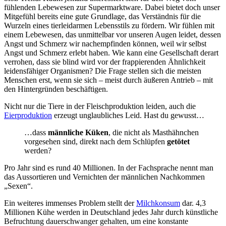
fühlenden Lebewesen zur Supermarktware. Dabei bietet doch unser
Mitgefühl bereits eine gute Grundlage, das Verständnis für die
Wurzeln eines tierleidarmen Lebensstils zu fördern. Wir fühlen mit
einem Lebewesen, das unmittelbar vor unseren Augen leidet, dessen
Angst und Schmerz wir nachempfinden können, weil wir selbst
Angst und Schmerz erlebt haben. Wie kann eine Gesellschaft derart
verrohen, dass sie blind wird vor der frappierenden Ähnlichkeit
leidensfähiger Organismen? Die Frage stellen sich die meisten
Menschen erst, wenn sie sich – meist durch äußeren Antrieb – mit
den Hintergründen beschäftigen.
Nicht nur die Tiere in der Fleischproduktion leiden, auch die
Eierproduktion
erzeugt unglaubliches Leid. Hast du gewusst…
…dass
männliche Küken
, die nicht als Masthähnchen
vorgesehen sind, direkt nach dem Schlüpfen
getötet
werden?
Pro Jahr sind es rund 40 Millionen. In der Fachsprache nennt man
das Aussortieren und Vernichten der männlichen Nachkommen
„Sexen“.
Ein weiteres immenses Problem stellt der
Milchkonsum
dar. 4,3
Millionen Kühe werden in Deutschland jedes Jahr durch künstliche
Befruchtung dauerschwanger gehalten, um eine konstante