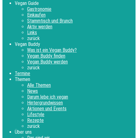
Vegan Guide
Gastronomie
Einkaufen
Stammtisch und Brunch
Aktiv werden
Links
zurück
Vegan Buddy
Was ist ein Vegan Buddy?
Vegan Buddy finden
Vegan Buddy werden
zurück
Termine
Themen
Alle Themen
News
Darum lebe ich vegan
Hintergrundwissen
Aktionen und Events
Lifestyle
Rezepte
zurück
Über uns
Das sind wir