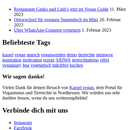
Restaurants Ginko und Linh’s jetzt im Vegan Guide
11. März
2023
Ortswechsel für veganen Stammtisch im März
26. Februar
2023
Über WhatsApp-Gruppen vernetzen
1. Februar 2023
Beliebteste Tags
kassel
vegan
marsch
veganwerden
demo
tierrechte
meinweg
inspiration
motivation
rezept
ARIWA
tierrechtsdemo
eifrei
veganuary
hna
vegetarisch
milchfrei
kuchen
Wir sagen danke!
Vielen Dank für deinen Besuch von
Kassel vegan
, dem Portal für
Veganismus und Tierrechte in Nordhessen. Wir würden uns sehr
darüber freuen, wenn du uns weiterempfiehlst!
Verbinde dich mit uns
Instagram
Facebook