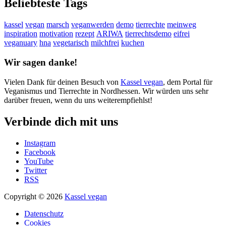
Beliebteste Tags
kassel
vegan
marsch
veganwerden
demo
tierrechte
meinweg
inspiration
motivation
rezept
ARIWA
tierrechtsdemo
eifrei
veganuary
hna
vegetarisch
milchfrei
kuchen
Wir sagen danke!
Vielen Dank für deinen Besuch von
Kassel vegan
, dem Portal für
Veganismus und Tierrechte in Nordhessen. Wir würden uns sehr
darüber freuen, wenn du uns weiterempfiehlst!
Verbinde dich mit uns
Instagram
Facebook
YouTube
Twitter
RSS
Copyright © 2026
Kassel vegan
Datenschutz
Cookies