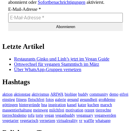
abonnierst oder
Sofortbenachrichtigungen
aktivierst.
E-Mail-Adresse
*
Letzte Artikel
Restaurants Ginko und Linh’s jetzt im Vegan Guide
Ortswechsel für veganen Stammtisch im März
Über WhatsApp-Gruppen vernetzen
Hashtags
aktion
aktionstag
aktivismus
ARIWA
biolüge
buddy
community
demo
eifrei
einstieg
fitness
fleischfrei
fotos
galerie
gesund
gesundheit
großdemo
göttingen
hintergründe
hna
inspiration
kassel
katze
kuchen
marsch
massentierhaltung
meinweg
milchfrei
motivation
rezept
tierrechte
tierrechtsdemo
tofu
torte
vegan
veganbuddy
veganuary
veganwerden
vegetarier
vegetarisch
vernetzen
virtualreality
vr
waffle
whatsapp