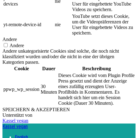
nie
devices
User für eingebettete YouTube
Videos zu speichern.
YouTube setzt dieses Cookie,
um die Videopräferenzen der
yt-remote-device-id
nie
User für eingebettete Videos zu
speichern.
Andere
Andere
Andere unkategorisierte Cookies sind solche, die noch nicht
klassifiziert wurden und/oder die nicht in eine der übrigen
Kategorien passen.
Cookie
Dauer
Beschreibung
Dieses Cookie wird vom Plugin Profile
Press gesetzt und dient der Anzeige
30
eines zufällig erzeugten User-
ppwp_wp_session
Minuten
Profilbilds in Kommentaren. Es
handelt sich hier um ein Session
Cookie (Dauer 30 Minuten).
SPEICHERN & AKZEPTIEREN
Unterstützt von
Kassel vegan
Kassel vegan
English