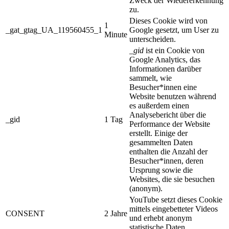
Zweck der Wiedererkennung
zu.
Dieses Cookie wird von
1
_gat_gtag_UA_119560455_1
Google gesetzt, um User zu
Minute
unterscheiden.
_gid
ist ein Cookie von
Google Analytics, das
Informationen darüber
sammelt, wie
Besucher*innen eine
Website benutzen während
es außerdem einen
Analysebericht über die
_gid
1 Tag
Performance der Website
erstellt. Einige der
gesammelten Daten
enthalten die Anzahl der
Besucher*innen, deren
Ursprung sowie die
Websites, die sie besuchen
(anonym).
YouTube setzt dieses Cookie
mittels eingebetteter Videos
CONSENT
2 Jahre
und erhebt anonym
statistische Daten.