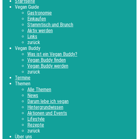
Startseite
Vegan Guide
Gastronomie
Einkaufen
Stammtisch und Brunch
Aktiv werden
Links
zurück
Vegan Buddy
Was ist ein Vegan Buddy?
Vegan Buddy finden
Vegan Buddy werden
zurück
Termine
Themen
Alle Themen
News
Darum lebe ich vegan
Hintergrundwissen
Aktionen und Events
Lifestyle
Rezepte
zurück
Über uns