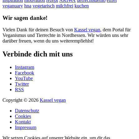
inspiration
motivation
rezept
ARIWA
tierrechtsdemo
eifrei
veganuary
hna
vegetarisch
milchfrei
kuchen
Wir sagen danke!
Vielen Dank für deinen Besuch von
Kassel vegan
, dem Portal für
Veganismus und Tierrechte in Nordhessen. Wir würden uns sehr
darüber freuen, wenn du uns weiterempfiehlst!
Verbinde dich mit uns
Instagram
Facebook
YouTube
Twitter
RSS
Copyright © 2026
Kassel vegan
Datenschutz
Cookies
Kontakt
Impressum
Wir setzen Cookies auf unserer Website ein, um dir das