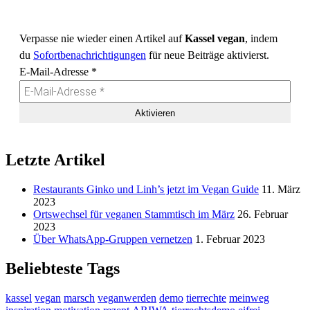
Verpasse nie wieder einen Artikel auf
Kassel vegan
, indem
du
Sofortbenachrichtigungen
für neue Beiträge aktivierst.
E-Mail-Adresse
*
Letzte Artikel
Restaurants Ginko und Linh’s jetzt im Vegan Guide
11. März
2023
Ortswechsel für veganen Stammtisch im März
26. Februar
2023
Über WhatsApp-Gruppen vernetzen
1. Februar 2023
Beliebteste Tags
kassel
vegan
marsch
veganwerden
demo
tierrechte
meinweg