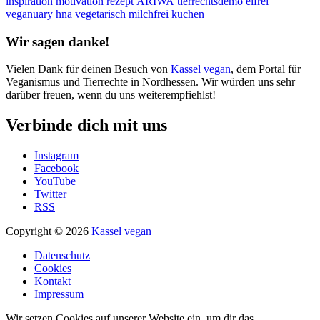
inspiration
motivation
rezept
ARIWA
tierrechtsdemo
eifrei
veganuary
hna
vegetarisch
milchfrei
kuchen
Wir sagen danke!
Vielen Dank für deinen Besuch von
Kassel vegan
, dem Portal für
Veganismus und Tierrechte in Nordhessen. Wir würden uns sehr
darüber freuen, wenn du uns weiterempfiehlst!
Verbinde dich mit uns
Instagram
Facebook
YouTube
Twitter
RSS
Copyright © 2026
Kassel vegan
Datenschutz
Cookies
Kontakt
Impressum
Wir setzen Cookies auf unserer Website ein, um dir das