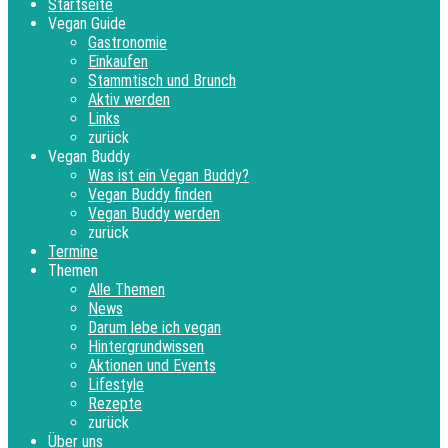
Startseite
Vegan Guide
Gastronomie
Einkaufen
Stammtisch und Brunch
Aktiv werden
Links
zurück
Vegan Buddy
Was ist ein Vegan Buddy?
Vegan Buddy finden
Vegan Buddy werden
zurück
Termine
Themen
Alle Themen
News
Darum lebe ich vegan
Hintergrundwissen
Aktionen und Events
Lifestyle
Rezepte
zurück
Über uns