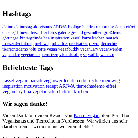
Hashtags
aktion
aktionstag
aktivismus
ARIWA
biolüge
buddy
community
demo
eifrei
einstieg
fitness
fleischfrei
fotos
galerie
gesund
gesundheit
großdemo
göttingen
hintergründe
hna
inspiration
kassel
katze
kuchen
marsch
massentierhaltung
meinweg
milchfrei
motivation
rezept
tierrechte
tierrechtsdemo
tofu
torte
vegan
veganbuddy
veganuary
veganwerden
vegetarier
vegetarisch
vernetzen
virtualreality
vr
waffle
whatsapp
Beliebteste Tags
kassel
vegan
marsch
veganwerden
demo
tierrechte
meinweg
inspiration
motivation
rezept
ARIWA
tierrechtsdemo
eifrei
veganuary
hna
vegetarisch
milchfrei
kuchen
Wir sagen danke!
Vielen Dank für deinen Besuch von
Kassel vegan
, dem Portal für
Veganismus und Tierrechte in Nordhessen. Wir würden uns sehr
darüber freuen, wenn du uns weiterempfiehlst!