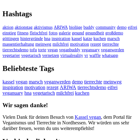
Hashtags
aktion
aktionstag
aktivismus
ARIWA
biolüge
buddy
community
demo
eifrei
einstieg
fitness
fleischfrei
fotos
galerie
gesund
gesundheit
großdemo
göttingen
hintergründe
hna
inspiration
kassel
katze
kuchen
marsch
massentierhaltung
meinweg
milchfrei
motivation
rezept
tierrechte
tierrechtsdemo
tofu
torte
vegan
veganbuddy
veganuary
veganwerden
vegetarier
vegetarisch
vernetzen
virtualreality
vr
waffle
whatsapp
Beliebteste Tags
kassel
vegan
marsch
veganwerden
demo
tierrechte
meinweg
inspiration
motivation
rezept
ARIWA
tierrechtsdemo
eifrei
veganuary
hna
vegetarisch
milchfrei
kuchen
Wir sagen danke!
Vielen Dank für deinen Besuch von
Kassel vegan
, dem Portal für
Veganismus und Tierrechte in Nordhessen. Wir würden uns sehr
darüber freuen, wenn du uns weiterempfiehlst!