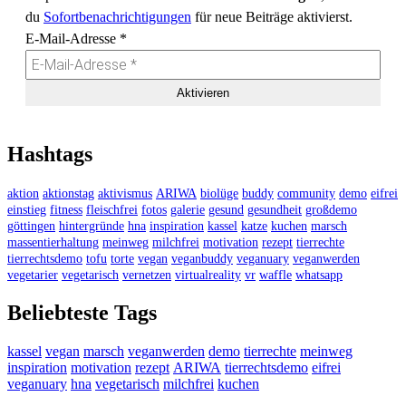
du
Sofortbenachrichtigungen
für neue Beiträge aktivierst.
E-Mail-Adresse
*
Hashtags
aktion
aktionstag
aktivismus
ARIWA
biolüge
buddy
community
demo
eifrei
einstieg
fitness
fleischfrei
fotos
galerie
gesund
gesundheit
großdemo
göttingen
hintergründe
hna
inspiration
kassel
katze
kuchen
marsch
massentierhaltung
meinweg
milchfrei
motivation
rezept
tierrechte
tierrechtsdemo
tofu
torte
vegan
veganbuddy
veganuary
veganwerden
vegetarier
vegetarisch
vernetzen
virtualreality
vr
waffle
whatsapp
Beliebteste Tags
kassel
vegan
marsch
veganwerden
demo
tierrechte
meinweg
inspiration
motivation
rezept
ARIWA
tierrechtsdemo
eifrei
veganuary
hna
vegetarisch
milchfrei
kuchen